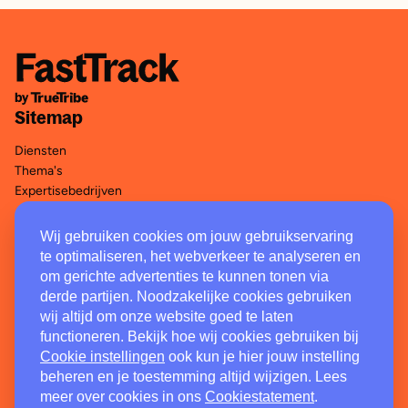
Skils
Gimd
endit
Liberi Coaching
Shared Ambition
ZekerArbo
Sitemap
Kannick
Yet
Diensten
Ergatis
Thema's
Arbode
Expertisebedrijven
i mindLife
Falke & Verbaan
Wij gebruiken cookies om jouw gebruikservaring
Legal
GRIP Budget & Coaching
te optimaliseren, het webverkeer te analyseren en
Zorg van de Zaak Arbo
om gerichte advertenties te kunnen tonen via
Disclaimer
derde partijen. Noodzakelijke cookies gebruiken
Privacystatement
wij altijd om onze website goed te laten
Cookiestatement
functioneren. Bekijk hoe wij cookies gebruiken bij
Klachtenregeling
Cookie instellingen
ook kun je hier jouw instelling
beheren en je toestemming altijd wijzigen. Lees
Contact
meer over cookies in ons
Cookiestatement
.