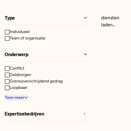
Type
diensten
laden...
Individueel
Team of organisatie
Onderwerp
Conflict
Geldzorgen
Grensoverschrijdend gedrag
Loopbaan
Toon meer
Expertisebedrijven
Margolin Arbeidsdeskundigen