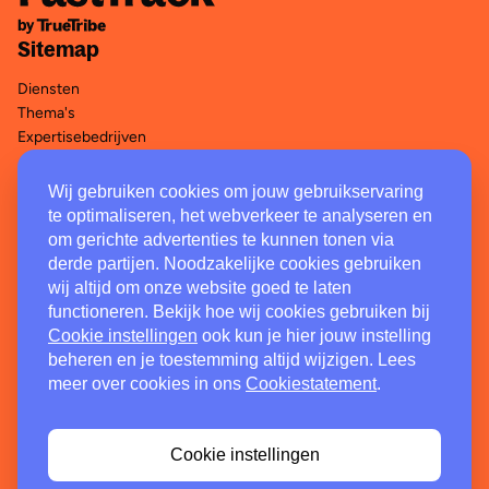
Shared Ambition
ZekerArbo
Sitemap
Kannick
Yet
Diensten
Ergatis
Thema's
Arbode
Expertisebedrijven
i mindLife
Falke & Verbaan
Wij gebruiken cookies om jouw gebruikservaring
Legal
GRIP Budget & Coaching
te optimaliseren, het webverkeer te analyseren en
Zorg van de Zaak Arbo
om gerichte advertenties te kunnen tonen via
Disclaimer
derde partijen. Noodzakelijke cookies gebruiken
Privacystatement
wij altijd om onze website goed te laten
Cookiestatement
functioneren. Bekijk hoe wij cookies gebruiken bij
Klachtenregeling
Cookie instellingen
ook kun je hier jouw instelling
beheren en je toestemming altijd wijzigen. Lees
Contact
meer over cookies in ons
Cookiestatement
.
Postbus 30514
3503 AH Utrecht
Cookie instellingen
088 - 277 89 81
fasttrack@jointruetribe.com