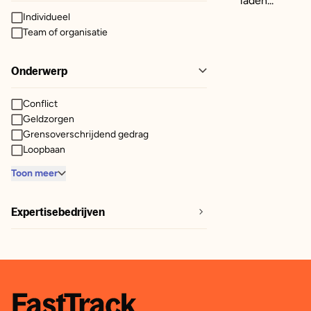
laden...
Individueel
Team of organisatie
Onderwerp
Conflict
Geldzorgen
Grensoverschrijdend gedrag
Loopbaan
Toon meer
Expertisebedrijven
Margolin Arbeidsdeskundigen
Skils
Gimd
endit
Liberi Coaching