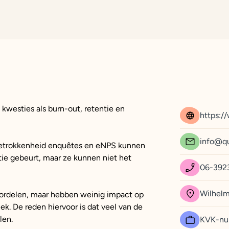
d kwesties als burn-out, retentie en
https:/
info@q
betrokkenheid enquêtes en eNPS kunnen
ie gebeurt, maar ze kunnen niet het
06-392
Wilhelm
voordelen, maar hebben weinig impact op
. De reden hiervoor is dat veel van de
len.
KVK-nu