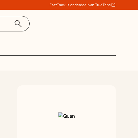
FastTrack is onderdeel van TrueTribe