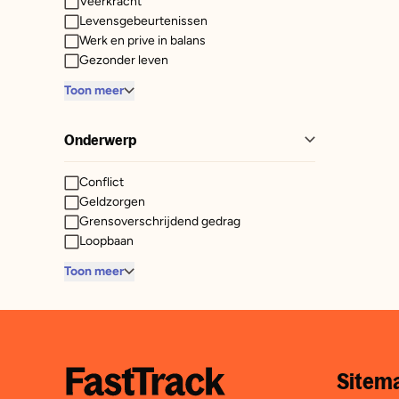
Veerkracht
Levensgebeurtenissen
Werk en prive in balans
Gezonder leven
Toon meer
Onderwerp
Conflict
Geldzorgen
Grensoverschrijdend gedrag
Loopbaan
Toon meer
Sitem