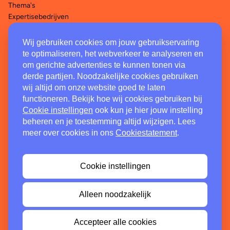
Thema's
Expertisebedrijven
Wij gebruiken cookies om jouw gebruikservaring
Legal
te optimaliseren, het webverkeer te analyseren en
om gerichte advertenties te kunnen tonen via
Disclaimer
derde partijen. Noodzakelijke cookies gebruiken
Privacystatement
wij altijd om onze website goed te laten
Cookiestatement
functioneren. Bekijk hoe wij cookies gebruiken bij
Klachtenregeling
Cookie instellingen
ook kun je hier jouw instelling
beheren en je toestemming altijd wijzigen. Lees
Contact
meer over cookies in ons
Cookiestatement
.
Postbus 30514
3503 AH Utrecht
Cookie instellingen
088 - 277 89 81
fasttrack@jointruetribe.com
Alleen noodzakelijk
Accepteer alle cookies
© 2026 FastTrack