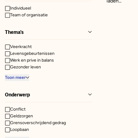
laden...
Individueel
Team of organisatie
Thema's
Veerkracht
Levensgebeurtenissen
Werk en prive in balans
Gezonder leven
Toon meer
Onderwerp
Conflict
Geldzorgen
Grensoverschrijdend gedrag
Loopbaan